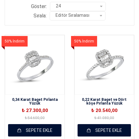
Göster:
24
Sırala:
Editör Sıralaması
50% İndirim
50% İndirim
0,34 Karat Baget Pırlanta
0,22 Karat Baget ve Dört
Yüzük
köşe Pırlanta Yüzük
₺ 27.300,00
₺ 20.540,00
₺ 54.600,00
₺ 41.080,00
SEPETE EKLE
SEPETE EKLE