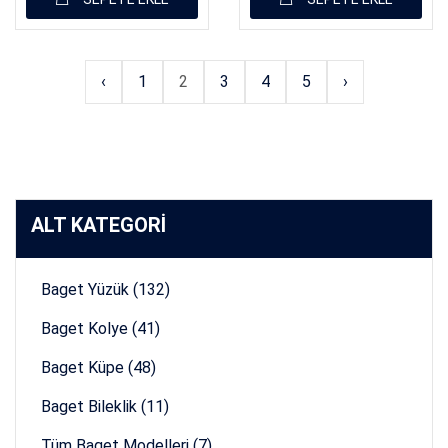
‹
1
2
3
4
5
›
ALT KATEGORİ
Baget Yüzük (132)
Baget Kolye (41)
Baget Küpe (48)
Baget Bileklik (11)
Tüm Baget Modelleri (7)