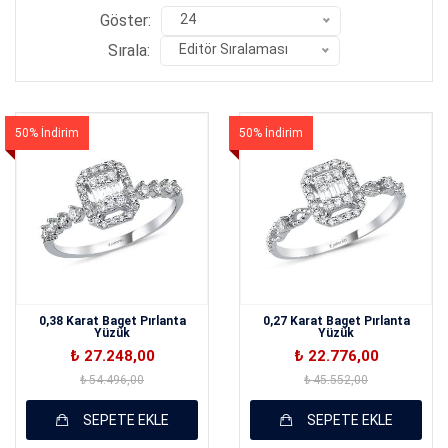
Göster:
24
Sırala:
Editör Sıralaması
50% İndirim
50% İndirim
0,38 Karat Baget Pırlanta
0,27 Karat Baget Pırlanta
Yüzük
Yüzük
₺ 27.248,00
₺ 22.776,00
₺ 54.496,00
₺ 45.552,00
SEPETE EKLE
SEPETE EKLE