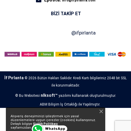
info@ifpirlanta.com
BIZI TAKIP ET
İf Pırlanta
© 2026 Bütün Hakları Saklıdır. Kredi Kartı bilgileriniz 2048 bit SSL
ile korunmaktadır.
nlksoft™
© Bu Websitesi
yazılımı kullanarak oluşturulmuştur.
ABM Bilişim İş Ortaklığı ile Yapılmıştır.
Alışveriş deneyiminizi iyileştirmek için yasal
düzenlemelere uygun çerezler (cookies) kullanıyoruz.
Detaylı bilgiye
Gizlilik Politikası
sayfamızdan erişebilirsiniz.