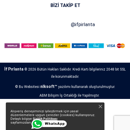
BIZI TAKIP ET
İf Pırlanta
© 2026 Bütün Hakları Saklıdır. Kredi Kartı bilgileriniz 2048 bit SSL
ile korunmaktadır.
nlksoft™
© Bu Websitesi
yazılımı kullanarak oluşturulmuştur.
ABM Bilişim İş Ortaklığı ile Yapılmıştır.
Alışveriş deneyiminizi iyileştirmek için yasal
düzenlemelere uygun çerezler (cookies) kullanıyoruz.
Detaylı bilgiye
Gizlilik Politikası
sayfamızdan erişebilirsiniz.