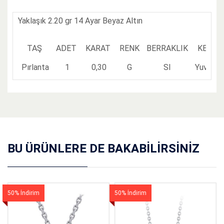
Yaklaşık 2.20 gr 14 Ayar Beyaz Altın
TAŞ
ADET
KARAT
RENK
BERRAKLIK
KESİM
Pırlanta
1
0,30
G
SI
Yuvarlak
Adınız
*
BU ÜRÜNLERE DE BAKABILIRSINIZ
E-Mail
*
50% İndirim
50% İndirim
Yorum Başlığı
*