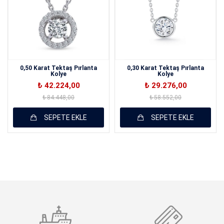
Yorumunuz (1500)
0,50 Karat Tektaş Pırlanta
0,30 Karat Tektaş Pırlanta
Kolye
Kolye
₺ 42.224,00
₺ 29.276,00
₺ 84.448,00
₺ 58.552,00
SEPETE EKLE
SEPETE EKLE
Oylama
KAYDET