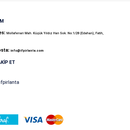
İM
es:
Mollafenari Mah. Küçük Yıldız Han Sok. No:1/28 (Edahan), Fatih,
osta:
info@ifpirlanta.com
AKIP ET