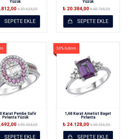
Yüzük
Yüzük
9.812,00
₺ 20.384,00
₺ 39.624,00
₺ 40.768,00
SEPETE EKLE
SEPETE EKLE
im
50% İndirim
40 Karat Pembe Safir
1,68 Karat Ametist Baget
Pırlanta Yüzük
Pırlanta
2.692,00
₺ 24.128,00
₺ 85.384,00
₺ 48.256,00
SEPETE EKLE
SEPETE EKLE