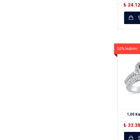
₺ 24.1
S
50% İndirim
1,05 Ka
₺ 33.3
S