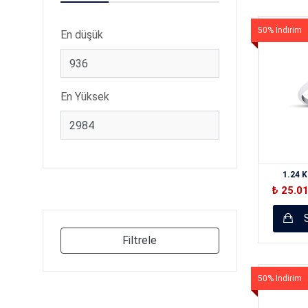
50% İndirim
En düşük
En Yüksek
1.24 K
₺ 25.0
S
Filtrele
50% İndirim