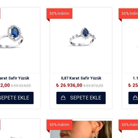
50% İndirim
50% İndir
arat Safir Yüzük
0,87 Karat Safir Yüzük
1.
12,00
₺ 26.936,00
₺ 2
₺ 50.024,00
₺ 53.872,00
EPETE EKLE
SEPETE EKLE
50% İndirim
50% İndir