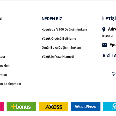
NEDEN BİZ
İLETİŞ
Adr
Koşulsuz %100 Değişim İmkanı
İstanbul
Yüzük Ölçüsü Belirleme
Ep
Ömür Boyu Değişim İmkanı
BIZI T
kası
Yüzük İçi Yazı Hizmeti
ekleri
mları
tış Sözleşmesi