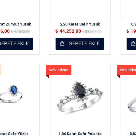
arat Zümrüt Yüzük
2,20 Karat Safir Yüzük
0,
16,00
₺ 44.252,00
₺ 1
₺ 47.632,00
₺ 88.504,00
EPETE EKLE
SEPETE EKLE
50% İndirim
50% İndir
arat Safir Yüzük
1,04 Karat Safir Pırlanta
0,8