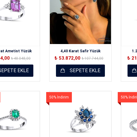
rat Ametist Yüzük
4,40 Karat Safir Yüzük
1.
24,00
₺ 53.872,00
₺ 2
₺ 48.048,00
₺ 107.744,00
EPETE EKLE
SEPETE EKLE
50% İndirim
50% İndir