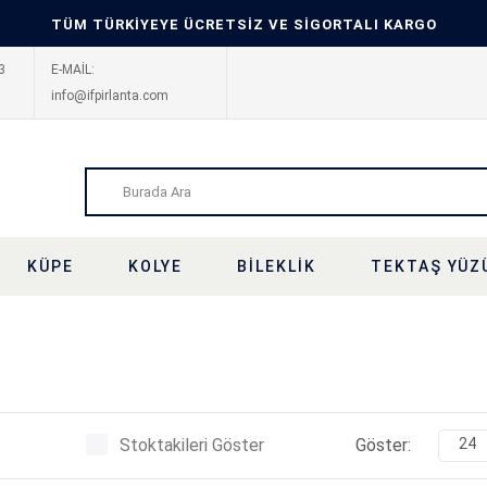
TÜM TÜRKİYEYE ÜCRETSİZ VE SİGORTALI KARGO
3
E-MAİL:
info@ifpirlanta.com
KÜPE
KOLYE
BILEKLIK
TEKTAŞ YÜZ
Stoktakileri Göster
Göster:
24