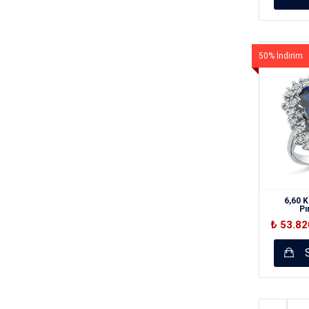
50% İndirim
6,60 K
Pı
₺ 53.8
S