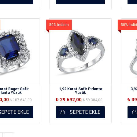
50% İndirim
50% İndir
arat Baget Safir
1,92 Karat Safir Pırlanta
3,9
rlanta Yüzük
Yüzük
20,00
₺ 29.692,00
₺ 3
₺ 107.640,00
₺ 59.384,00
EPETE EKLE
SEPETE EKLE