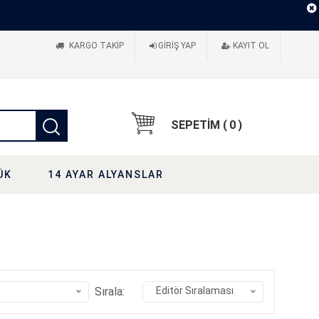
KARGO TAKIP
GIRIŞ YAP
KAYIT OL
SEPETİM (
0
)
ÜK
14 AYAR ALYANSLAR
Sırala:
Editör Sıralaması