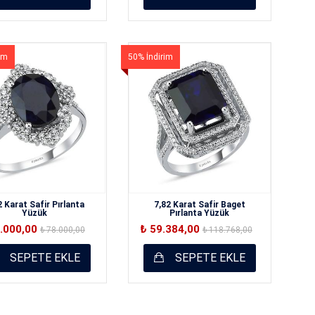
im
50% İndirim
2 Karat Safir Pırlanta
7,82 Karat Safir Baget
Yüzük
Pırlanta Yüzük
9.000,00
₺ 59.384,00
₺ 78.000,00
₺ 118.768,00
SEPETE EKLE
SEPETE EKLE