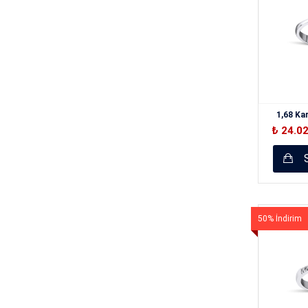
1,68 Ka
₺ 24.0
S
50% İndirim