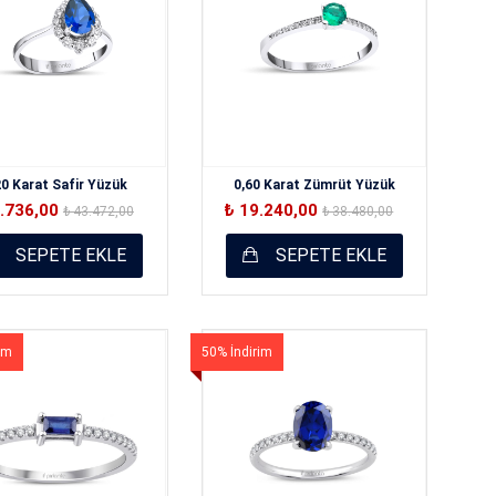
20 Karat Safir Yüzük
0,60 Karat Zümrüt Yüzük
1.736,00
₺ 19.240,00
₺ 43.472,00
₺ 38.480,00
SEPETE EKLE
SEPETE EKLE
im
50% İndirim