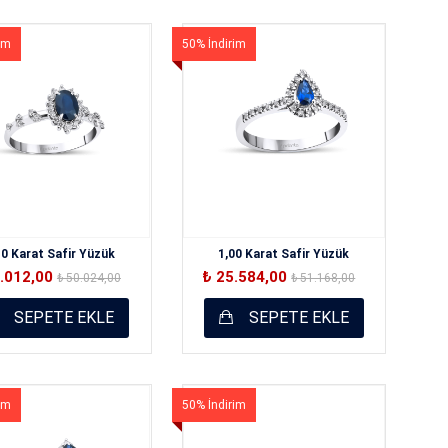
im
50% İndirim
10 Karat Safir Yüzük
1,00 Karat Safir Yüzük
5.012,00
₺ 25.584,00
₺ 50.024,00
₺ 51.168,00
SEPETE EKLE
SEPETE EKLE
im
50% İndirim