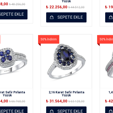
Yüzük
28,00
₺ 48.256,00
₺ 22.256,00
₺ 1
₺ 44.512,00
EPETE EKLE
SEPETE EKLE
50% İndirim
50% İndir
rat Safir Pırlanta
2,16 Karat Safir Pırlanta
1,
Yüzük
Yüzük
84,00
₺ 31.564,00
₺ 4
₺ 66.768,00
₺ 63.128,00
EPETE EKLE
SEPETE EKLE