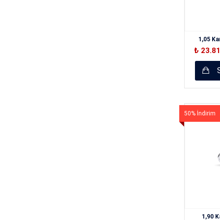
1,05 K
₺ 23.8
S
50% İndirim
1,90 K