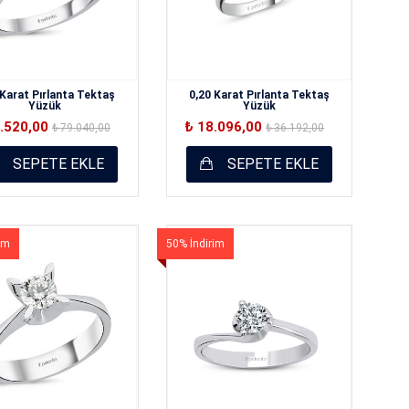
 Karat Pırlanta Tektaş
0,20 Karat Pırlanta Tektaş
Yüzük
Yüzük
9.520,00
₺ 18.096,00
₺ 79.040,00
₺ 36.192,00
SEPETE EKLE
SEPETE EKLE
im
50% İndirim