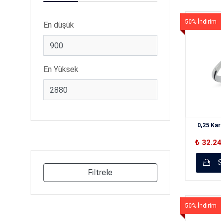
50% İndirim
En düşük
En Yüksek
0,25 Kar
₺ 32.2
S
Filtrele
50% İndirim