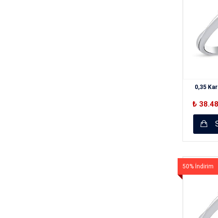
0,35 Kar
₺ 38.4
S
50% İndirim