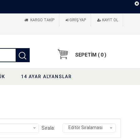
KARGO TAKIP
GIRIŞ YAP
KAYIT OL
SEPETİM (
0
)
ÜK
14 AYAR ALYANSLAR
Sırala:
Editör Sıralaması