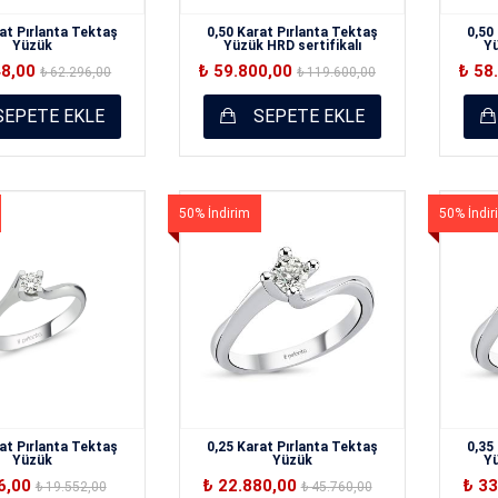
at Pırlanta Tektaş
0,50 Karat Pırlanta Tektaş
0,50
Yüzük
Yüzük HRD sertifikalı
Yü
48,00
₺ 59.800,00
₺ 58
₺ 62.296,00
₺ 119.600,00
EPETE EKLE
SEPETE EKLE
50% İndirim
50% İndir
at Pırlanta Tektaş
0,25 Karat Pırlanta Tektaş
0,35
Yüzük
Yüzük
Yü
6,00
₺ 22.880,00
₺ 3
₺ 19.552,00
₺ 45.760,00