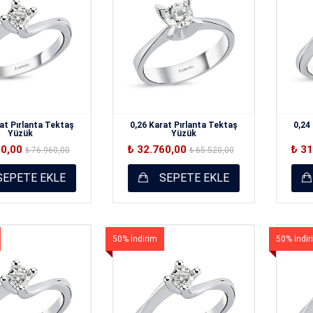
at Pırlanta Tektaş
0,26 Karat Pırlanta Tektaş
0,24
Yüzük
Yüzük
80,00
₺ 32.760,00
₺ 3
₺ 76.960,00
₺ 65.520,00
EPETE EKLE
SEPETE EKLE
50% İndirim
50% İndir