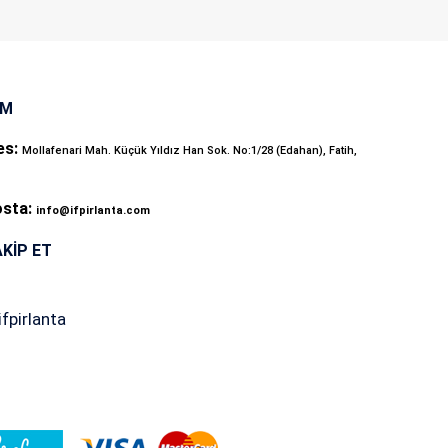
İM
es:
Mollafenari Mah. Küçük Yıldız Han Sok. No:1/28 (Edahan), Fatih,
osta:
info@ifpirlanta.com
AKIP ET