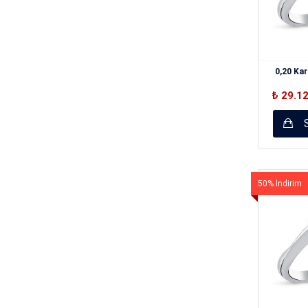
0,20 Kar
₺ 29.1
S
50% İndirim