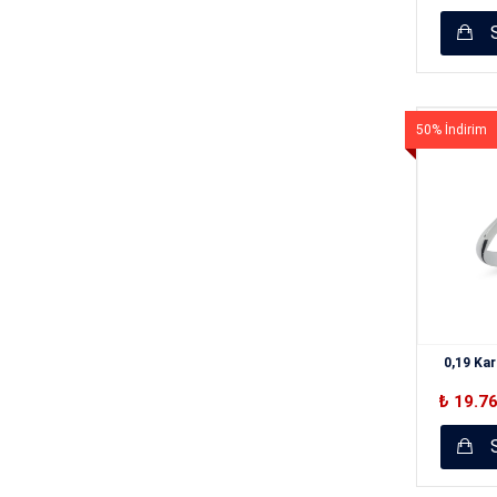
S
50% İndirim
0,19 Kar
₺ 19.7
S