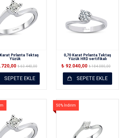
 Karat Pırlanta Tektaş
0,70 Karat Pırlanta Tektaş
Yüzük
Yüzük HRD sertifikalı
1.720,00
₺ 92.040,00
₺ 63.440,00
₺ 184.080,00
SEPETE EKLE
SEPETE EKLE
im
50% İndirim