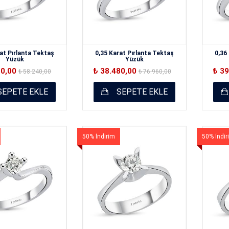
at Pırlanta Tektaş
0,35 Karat Pırlanta Tektaş
0,36
Yüzük
Yüzük
20,00
₺ 38.480,00
₺ 3
₺ 58.240,00
₺ 76.960,00
EPETE EKLE
SEPETE EKLE
50% İndirim
50% İndir