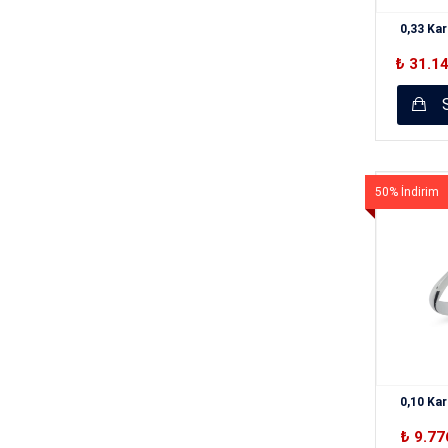
0,33 Kar
₺ 31.1
S
50% İndirim
0,10 Kar
₺ 9.77