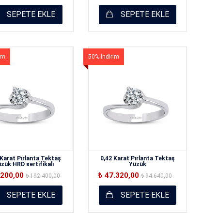
SEPETE EKLE
SEPETE EKLE
im
50% İndirim
 Karat Pırlanta Tektaş
0,42 Karat Pırlanta Tektaş
zük HRD sertifikalı
Yüzük
.200,00
₺ 47.320,00
₺ 192.400,00
₺ 94.640,00
SEPETE EKLE
SEPETE EKLE