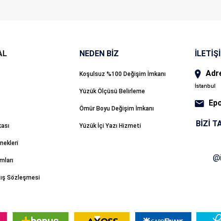
NEDEN BİZ
İLETİŞ
Adr
Koşulsuz %100 Değişim İmkanı
İstanbul
Yüzük Ölçüsü Belirleme
Ep
Ömür Boyu Değişim İmkanı
BIZI T
kası
Yüzük İçi Yazı Hizmeti
ekleri
mları
tış Sözleşmesi