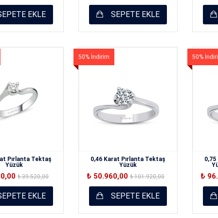
EPETE EKLE
SEPETE EKLE
50% İndirim
50% İndir
at Pırlanta Tektaş
0,46 Karat Pırlanta Tektaş
0,75
Yüzük
Yüzük
Yü
60,00
₺ 50.960,00
₺ 96
₺ 39.520,00
₺ 101.920,00
EPETE EKLE
SEPETE EKLE