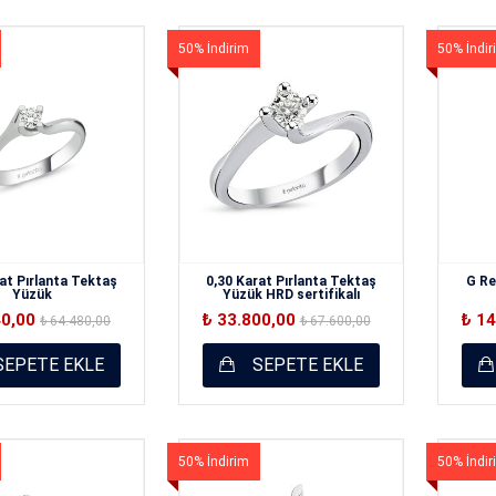
50% İndirim
50% İndir
at Pırlanta Tektaş
0,30 Karat Pırlanta Tektaş
G Re
Yüzük
Yüzük HRD sertifikalı
40,00
₺ 33.800,00
₺ 1
₺ 64.480,00
₺ 67.600,00
EPETE EKLE
SEPETE EKLE
50% İndirim
50% İndir