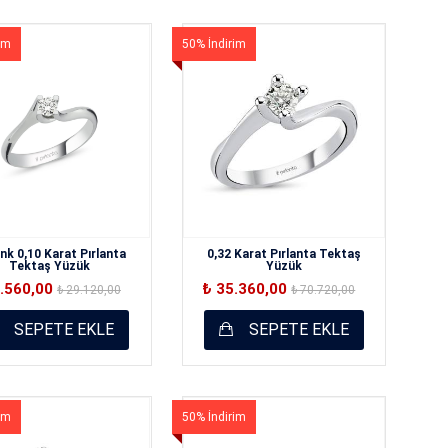
im
50% İndirim
nk 0,10 Karat Pırlanta
0,32 Karat Pırlanta Tektaş
Tektaş Yüzük
Yüzük
4.560,00
₺ 35.360,00
₺ 29.120,00
₺ 70.720,00
SEPETE EKLE
SEPETE EKLE
im
50% İndirim