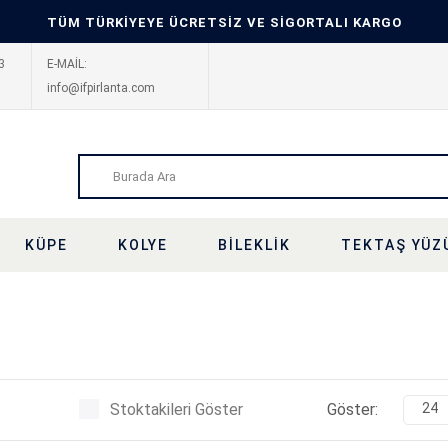
TÜM TÜRKİYEYE ÜCRETSİZ VE SİGORTALI KARGO
3
E-MAİL:
info@ifpirlanta.com
KÜPE
KOLYE
BILEKLIK
TEKTAŞ YÜZ
Stoktakileri Göster
Göster:
24