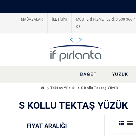
MAĞAZALAR
İLETİŞİM
MÜŞTERİ HİZMETLERİ: 0 530 366 4
03
BAGET
YÜZÜK
Tektaş Yüzük
S Kollu Tektaş Yüzük
S KOLLU TEKTAŞ YÜZÜK
FİYAT ARALIĞI