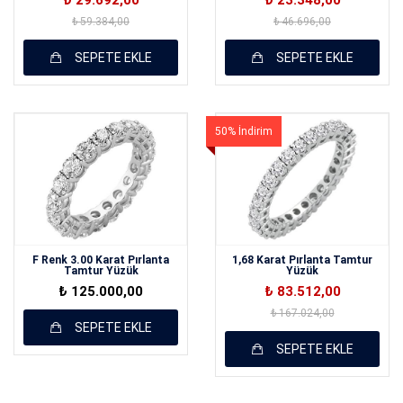
₺ 29.692,00
₺ 23.348,00
₺ 59.384,00
₺ 46.696,00
SEPETE EKLE
SEPETE EKLE
50% İndirim
F Renk 3.00 Karat Pırlanta
1,68 Karat Pırlanta Tamtur
Tamtur Yüzük
Yüzük
₺ 125.000,00
₺ 83.512,00
₺ 167.024,00
SEPETE EKLE
SEPETE EKLE